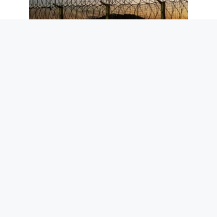
Ceuta et l’arrêt de Schengen : pourquoi
les données de Frontex réduisent le
risque migratoire pour l’Italie
5 août 2026