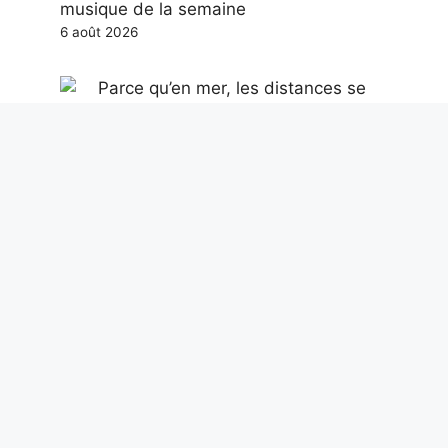
musique de la semaine
6 août 2026
Parce qu’en mer, les distances se
mesurent en milles marins et non en
kilomètres : combien valent-elles et
quels changements
6 août 2026