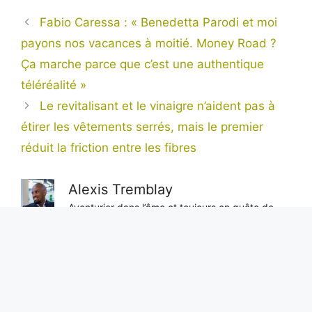
Fabio Caressa : « Benedetta Parodi et moi
payons nos vacances à moitié. Money Road ?
Ça marche parce que c’est une authentique
téléréalité »
Le revitalisant et le vinaigre n’aident pas à
étirer les vêtements serrés, mais le premier
réduit la friction entre les fibres
Alexis Tremblay
Aventurier dans l’âme et toujours en quête de
l’inédit, Alexis est notre regard sur le monde.
Avec sa plume acérée et son objectivité sans
faille, il nous livre des reportages exclusifs
depuis les coins les plus reculés de la planète,
portant un éclairage unique sur les enjeux
internationaux.