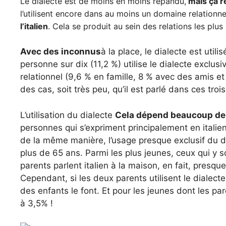
Le dialecte est de moins en moins répandu,
mais ça 
l’utilisent encore dans au moins un domaine relationne
l’italien
. Cela se produit au sein des relations les plu
Avec des inconnus
à la place, le dialecte est utili
personne sur dix (11,2 %) utilise le dialecte excl
relationnel (9,6 % en famille, 8 % avec des amis e
des cas, soit très peu, qu’il est parlé dans ces troi
L’utilisation du dialecte
Cela dépend beaucoup de l
personnes qui s’expriment principalement en italie
de la même manière, l’usage presque exclusif du 
plus de 65 ans. Parmi les plus jeunes, ceux qui y son
parents parlent italien à la maison, en fait, pres
Cependant, si les deux parents utilisent le dialecte
des enfants le font. Et pour les jeunes dont les par
à 3,5% !