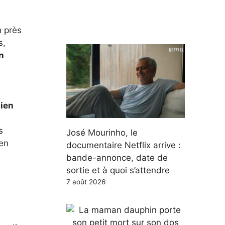
n près
s,
n
lien
s
José Mourinho, le
 en
documentaire Netflix arrive :
bande-annonce, date de
sortie et à quoi s’attendre
7 août 2026