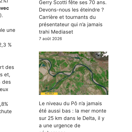
42%)
Gerry Scotti fête ses 70 ans.
avec
Devons-nous les éteindre ?
).
Carrière et tournants du
présentateur qui n’a jamais
ule une
trahi Mediaset
7 août 2026
2,3 %
art des
s et,
% des
deux
Le niveau du Pô n’a jamais
0,8%
été aussi bas : la mer monte
 chute
sur 25 km dans le Delta, il y
a une urgence de