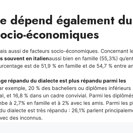
ecte dépend également du
 socio-économiques
mais aussi de facteurs socio-économiques. Concernant l
s souvent en italien
aussi bien en famille (55,3%) qu’en
centage est de 51,9 % en famille et de 54,7 % entre a
age répandu du dialecte est plus répandu parmi les
par exemple, 20 % des bacheliers ou diplômes inférieurs
al, et 16,8 % dans un cadre convivial. Parmi les diplômés
be à 2,7% en famille et à 2% avec les amis. Parmi les p
du dialecte est très répandu : 26,1% parlent principalem
avec des inconnus.
ques est également
la condition de travail.
Les étudiants