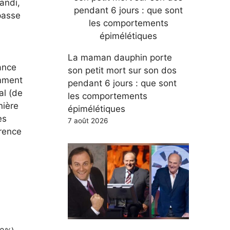
randi,
 passe
La maman dauphin porte
ance
son petit mort sur son dos
omment
pendant 6 jours : que sont
al (de
les comportements
nière
épimélétiques
es
7 août 2026
érence