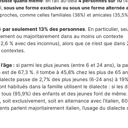
résiste quand même
: en fait au-delà
4 personnes sur 10
(
l,
sous une forme exclusive ou sous une forme alternée 
s proches, comme celles familiales (38%) et amicales (35,5%
sé
par seulement 13% des personnes
. En particulier, se
usivement ou majoritairement dans au moins un contexte
t 2,6 % avec des inconnus), alors que ce n’est que dans 
s contextes.
’âge :
si parmi les plus jeunes (entre 6 et 24 ans), la p
n est de 67,3 %. il tombe à 45,8% chez les plus de 65 an
dialecte passe de 2,7% des plus jeunes (6-24 ans) à 19
t habitués dans la famille utilisent le dialecte : si les 
que tous (95,9%) des enfants et des jeunes font de même.
, soit exclusivement, soit en alternance avec l’italien, 6
ents parlent majoritairement italien, l’usage du dialecte