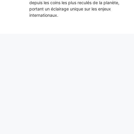
depuis les coins les plus reculés de la planète,
portant un éclairage unique sur les enjeux
internationaux.
Pourquoi il faut un permis pour conduire
et quand il est né : c’est une question de
sécurité
8 août 2026