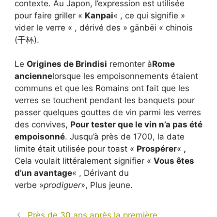
contexte. Au Japon, l’expression est utilisée
pour faire griller «
Kanpai
« , ce qui signifie »
vider le verre « , dérivé des » gānbēi « chinois
(干杯).
Le
Origines de Brindisi
remonter à
Rome
ancienne
lorsque les empoisonnements étaient
communs et que les Romains ont fait que les
verres se touchent pendant les banquets pour
passer quelques gouttes de vin parmi les verres
des convives,
Pour tester que le vin n’a pas été
empoisonné
. Jusqu’à près de 1700, la date
limite était utilisée pour toast «
Prospérer
«
,
Cela voulait littéralement signifier «
Vous êtes
d’un avantage
« , Dérivant du
verbe »
prodiguer
», Plus jeune.
Près de 30 ans après la première