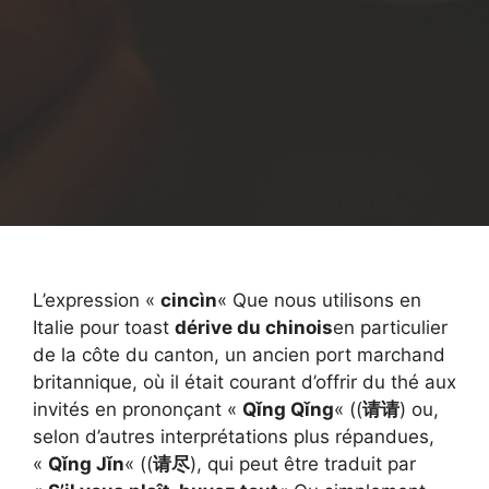
L’expression «
cincìn
« Que nous utilisons en
Italie pour toast
dérive du chinois
en particulier
de la côte du canton, un ancien port marchand
britannique, où il était courant d’offrir du thé aux
invités en prononçant «
Qǐng Qǐng
« ((
请请
) ou,
selon d’autres interprétations plus répandues,
«
Qǐng Jǐn
« ((
请尽
), qui peut être traduit par