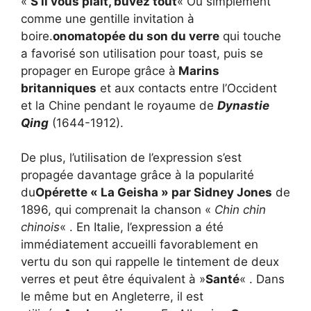
«
S’il vous plaît, buvez tout
« Ou simplement
comme une gentille invitation à
boire.
onomatopée du son du verre
qui touche
a favorisé son utilisation pour toast, puis se
propager en Europe grâce à
Marins
britanniques
et aux contacts entre l’Occident
et la Chine pendant le royaume de
Dynastie
Qing
(1644-1912).
De plus, l’utilisation de l’expression s’est
propagée davantage grâce à la popularité
du
Opérette « La Geisha » par Sidney Jones
de
1896, qui comprenait la chanson «
Chin chin
chinois
« . En Italie, l’expression a été
immédiatement accueilli favorablement en
vertu du son qui rappelle le tintement de deux
verres et peut être équivalent à »
Santé
« . Dans
le même but en Angleterre, il est