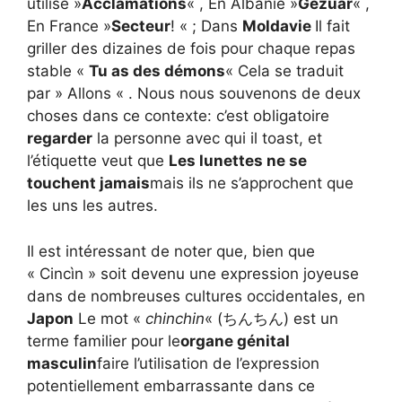
utilisé »
Acclamations
« , En Albanie »
Gezuar
« ,
En France »
Secteur
! « ; Dans
Moldavie
Il fait
griller des dizaines de fois pour chaque repas
stable «
Tu as des démons
« Cela se traduit
par » Allons « . Nous nous souvenons de deux
choses dans ce contexte: c’est obligatoire
regarder
la personne avec qui il toast, et
l’étiquette veut que
Les lunettes ne se
touchent jamais
mais ils ne s’approchent que
les uns les autres.
Il est intéressant de noter que, bien que
« Cincìn » soit devenu une expression joyeuse
dans de nombreuses cultures occidentales, en
Japon
Le mot «
chinchin
« (ちんちん) est un
terme familier pour le
organe génital
masculin
faire l’utilisation de l’expression
potentiellement embarrassante dans ce