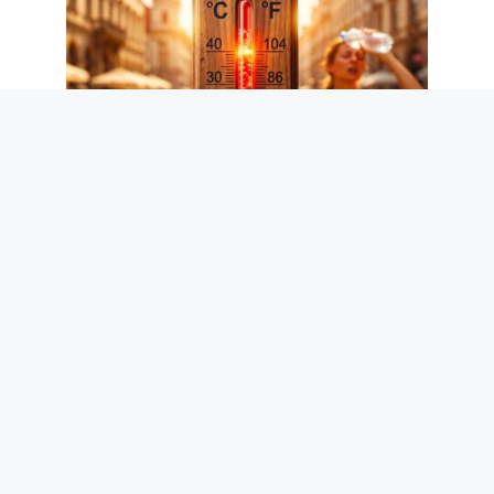
Hypotension artérielle en été : le
cardiologue Metra explique ce qui se
passe avec la chaleur et comment
intervenir
7 août 2026