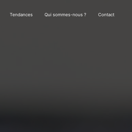
Tendances
Qui sommes-nous ?
Contact