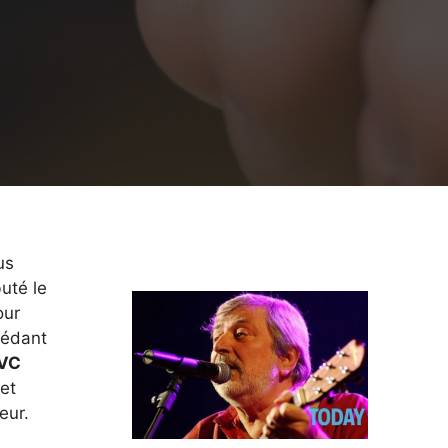
us
uté le
our
sédant
EVC
 et
eur.