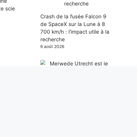
une
te scie
Crash de la fusée Falcon 9
de SpaceX sur la Lune à 8
700 km/h : l’impact utile à la
recherche
6 août 2026
airage
Merwede Utrecht est le
projet ambitieux d’un quartier
sans voiture aux Pays-Bas
pour 12 000 habitants
6 août 2026