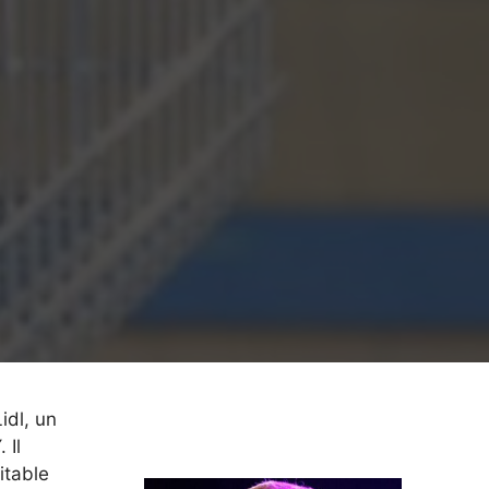
idl, un
 Il
itable