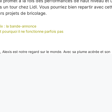
qui promet à la fois des performances de haut niveau et 
es un tour chez Lidl. Vous pourriez bien repartir avec cet
rs projets de bricolage.
lix : la bande-annonce
pourquoi il ne fonctionne parfois pas
it, Alexis est notre regard sur le monde. Avec sa plume acérée et son
xclusifs depuis les coins les plus reculés de la planète, portant un écl