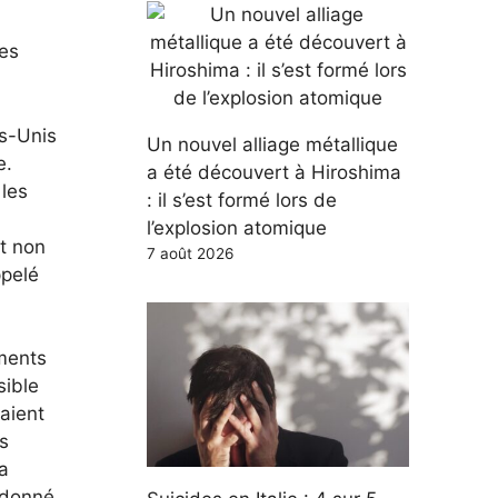
pes
ts-Unis
Un nouvel alliage métallique
e.
a été découvert à Hiroshima
 les
: il s’est formé lors de
l’explosion atomique
nt non
7 août 2026
ppelé
uments
sible
naient
is
 a
t donné