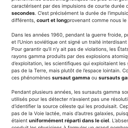
caractérisent par des impulsions de courte durée 
secondes
. C’est précisément la durée de l’impul
différents,
court et long
provenant comme nous le 
Dans les années 1960, pendant la guerre froide, pou
et l’Union soviétique ont signé un traité interdisan
Pour garantir qu’il n’y ait pas de violations, les Éta
rayons gamma produits par des explosions atomiqu
d’exploitation, les scientifiques qui exploitaient 
pas de la Terre, mais plutôt de l’espace lointain. 
ces phénomènes
sursaut gamma
ou
sursauts g
Pendant plusieurs années, les sursauts gamma son
utilisés pour les détecter n’avaient pas une résolut
d’identifier la source céleste qui les produisait. 
pas de la Voie lactée, mais d’autres galaxies, puisq
étaient
uniformément réparti dans le ciel
. L’abse
conduit les physiciens à formuler un grand nombre 