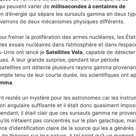
qui peuvent varier de
millisecondes à centaines de
sion d’énergie qui sépare les sursauts gamma en deux ty
verrons de deux mécanismes physiques différents.
r freiner la prolifération des armes nucléaires, les Éta
t les essais nucléaires dans l’atmosphère et dans l’espac
ts-Unis ont lancé je
Satellites Vela
, capable de détecter
es. À leur grande surprise, pendant leur période
les satellites ont détecté plusieurs rayons gamma provena
Compte tenu de leur courte durée, les scientifiques ont a
amma
.
t restés un mystère pour les astronomes car les instr
ion angulaire suffisante et il était donc quasiment impos
Cependant, il était clair que ces sursauts gamma ne prove
u’ils n’étaient pas concentrés sur le plan galactique, ma
nce d’identification claire de la source qui les a générés
de théories sur leur nature, à tel point qu’à un momen