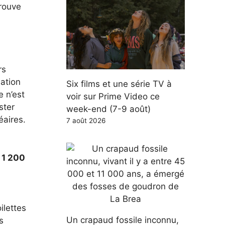
trouve
rs
nation
Six films et une série TV à
e n’est
voir sur Prime Video ce
ster
week-end (7-9 août)
éaires.
7 août 2026
à
1 200
ilettes
Un crapaud fossile inconnu,
s