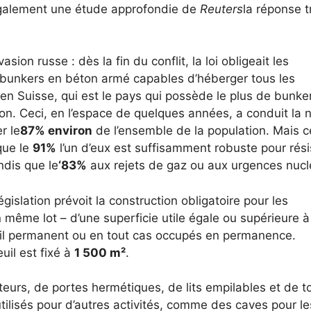
également une étude approfondie de
Reuters
la réponse 
sion russe : dès la fin du conflit, la loi obligeait les
s bunkers en béton armé capables d’héberger tous les
en Suisse, qui est le pays qui possède le plus de bunke
n. Ceci, en l’espace de quelques années, a conduit la 
r le
87% environ
de l’ensemble de la population. Mais c
que le
91%
l’un d’eux est suffisamment robuste pour rési
ndis que le
‘83%
aux rejets de gaz ou aux urgences nucl
législation prévoit la construction obligatoire pour les
 même lot – d’une superficie utile égale ou supérieure 
avail permanent ou en tout cas occupés en permanence.
uil est fixé à
1 500 m²
.
eurs, de portes hermétiques, de lits empilables et de to
tilisés pour d’autres activités, comme des caves pour le