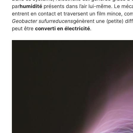
par
humidité
présents dans l’air lui-même. Le méca
entrent en contact et traversent un film mince, co
Geobacter sufurreducens
génèrent une (petite) dif
peut être
converti en électricité
.