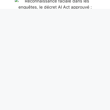
Reconnaissance faciale dans les
enquêtes, le décret AI Act approuvé :
quels changements et quelles sont les
limites
7 août 2026
Championnats d’Europe de natation
2026, le plongeon de grandes hauteurs
jusqu’à 27 m arrive : ils sont différents