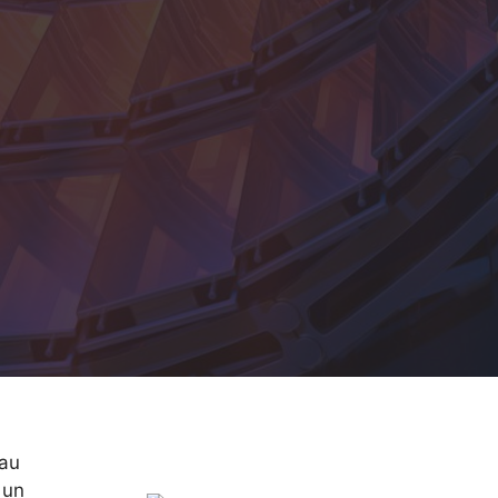
 au
 un