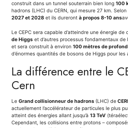
construit dans un tunnel souterrain bien long
100 
hadrons (LHC) du CERN, qui mesure 27 km. Selon l
2027 et 2028
et ils dureront
à propos
8-
10 ans
av
Le CEPC sera capable d’atteindre une énergie de c
de Higgs
et d’autres processus fondamentaux de la
et sera construit à environ
100 mètres de profond
d’énormes quantités de bosons de Higgs pour les 
La différence entre le 
Cern
Le
Grand collisionneur de hadrons
(LHC) de
CER
actuellement l’accélérateur de particules le plus p
atteint des énergies allant jusqu’à
13 TeV
(téraélec
Cependant, les collisions entre protons – composé