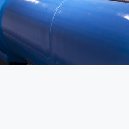
s puissant, mais plus précis. De plus, il sera construit p
ur collisionneur circulaire (FCC)
le projet européen qui
tif du FCC est d’améliorer les capacités du LHC jusqu’à 
, dans un anneau de 100 km de circonférence, à l’image 
t être construit en
seconde moitié des années 2040.
imposent des limites inédites : jusqu’où iront-ils cet été ?