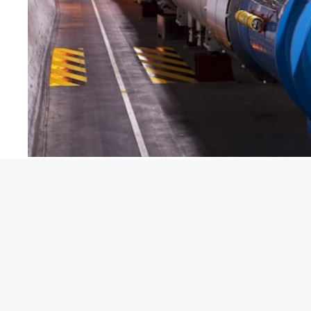
Le CEPC sera alors
complémentaire au LHC
: moin
rapidement et avec un budget inférieur à celui
Fut
devrait être construit juste à côté du LHC. L’objec
TeV avec l’accélération d’électrons et de protons
CEPC. Le futur collisionneur circulaire (FCC) devrai
Face à l’explosion de la consommation d’eau, les campings 
Sangiuliano en pense un et en fait cent