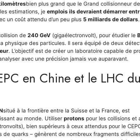
kilomètres
bien plus grand que le Grand collisionneur de
es estimations, je
emplois
ils devraient démarrer ent
ec un coût attendu d’un peu plus
5 milliards de dollars
.
ollision de
240 GeV
(gigaélectronvolt), pour étudier le
 physique des particules. Il sera équipé de deux détec
eur
. L’objectif est de créer un laboratoire capable de pr
analyser avec une précision jamais vue auparavant.
CEPC en Chine et le LHC d
N
situé à la frontière entre la Suisse et la France, est
uissant au monde. Utiliser
protons
pour les collisions et 
tronvolts), bien supérieurs à ceux attendus pour le CEP
s de quarks – génèrent de nombreux fragments difficile