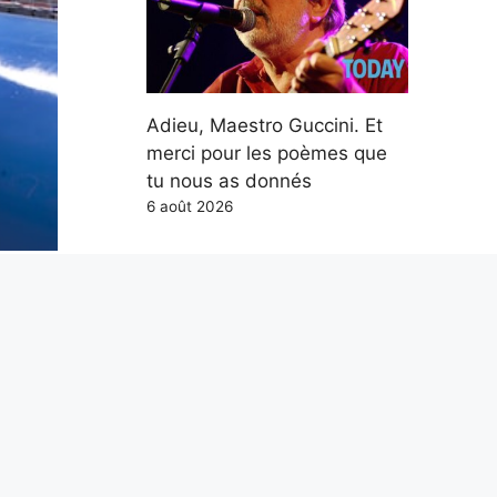
Adieu, Maestro Guccini. Et
merci pour les poèmes que
tu nous as donnés
6 août 2026
lus
100
du
La langue la plus difficile de
l’Union européenne est le
hongrois : langue finno-