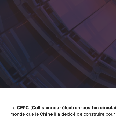
Le
CEPC
(
Collisionneur électron-positon circula
monde que le
Chine
il a décidé de construire pour 