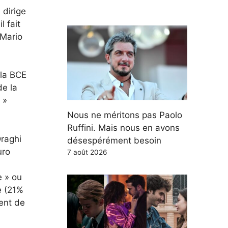
 dirige
l fait
 Mario
 la BCE
de la
 »
Nous ne méritons pas Paolo
Ruffini. Mais nous en avons
Draghi
désespérément besoin
uro
7 août 2026
e » ou
e (21%
dent de