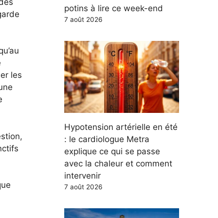
 des
potins à lire ce week-end
agarde
7 août 2026
qu’au
e
er les
 une
e
Hypotension artérielle en été
stion,
: le cardiologue Metra
ctifs
explique ce qui se passe
avec la chaleur et comment
intervenir
que
7 août 2026