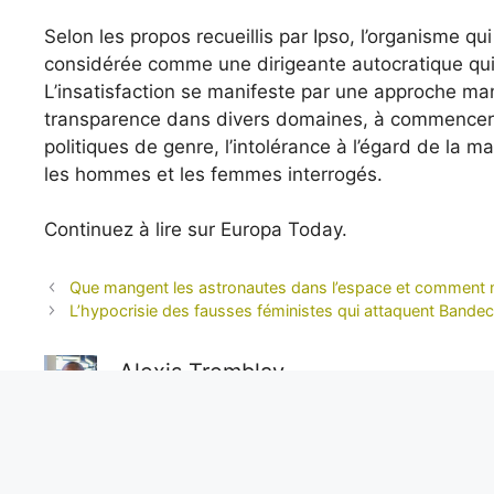
Selon les propos recueillis par Ipso, l’organisme qu
considérée comme une dirigeante autocratique qui n
L’insatisfaction se manifeste par une approche ma
transparence dans divers domaines, à commencer p
politiques de genre, l’intolérance à l’égard de la
les hommes et les femmes interrogés.
Continuez à lire sur Europa Today.
Que mangent les astronautes dans l’espace et comment 
L’hypocrisie des fausses féministes qui attaquent Bandec
Alexis Tremblay
Aventurier dans l’âme et toujours en quête de l’inéd
objectivité sans faille, il nous livre des reportages e
unique sur les enjeux internationaux.