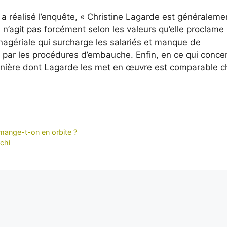
i a réalisé l’enquête, « Christine Lagarde est généraleme
’agit pas forcément selon les valeurs qu’elle proclame 
nagériale qui surcharge les salariés et manque de
ar les procédures d’embauche. Enfin, en ce qui concer
 manière dont Lagarde les met en œuvre est comparable 
mange-t-on en orbite ?
chi
it, Alexis est notre regard sur le monde. Avec sa plume acérée et son
xclusifs depuis les coins les plus reculés de la planète, portant un écl