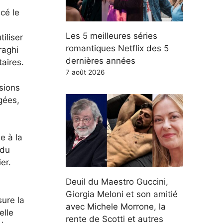
cé le
Les 5 meilleures séries
iliser
romantiques Netflix des 5
raghi
dernières années
taires.
7 août 2026
sions
gées,
e à la
 du
er.
Deuil du Maestro Guccini,
Giorgia Meloni et son amitié
ure la
avec Michele Morrone, la
elle
rente de Scotti et autres