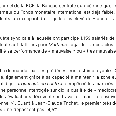
rsonnel de la BCE, la Banque centrale européenne qu’elle
rneur du Fonds monétaire international est déjà faible, i
ents. un occupant du siège le plus élevé de Francfort :
uête syndicale à laquelle ont participé 1.159 salariés de
 tout sauf flatteurs pour
Madame
Lagarde. Un peu plus 
ifié sa performance de « mauvaise » ou « très mauvaise
fin de mandat par ses prédécesseurs est impitoyable. 
ié, également grâce à sa capacité à maintenir la zone e
atidique «
quoi qu’il en coûte
» a empêché les marchés
ne personne interrogée sur dix l’a qualifié de « médiocr
des évaluations décrivent son travail de manière positiv
onnel »). Quant à Jean-Claude Trichet, le premier prési
es » ne dépassent pas 14,5%.