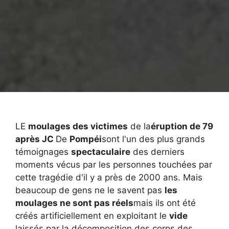
LE
moulages des victimes
de la
éruption de 79
après JC
De
Pompéi
sont l'un des plus grands
témoignages
spectaculaire
des derniers
moments vécus par les personnes touchées par
cette tragédie d'il y a près de 2000 ans. Mais
beaucoup de gens ne le savent pas
les
moulages ne sont pas réels
mais ils ont été
créés artificiellement en exploitant le
vide
laissés par la décomposition des corps des