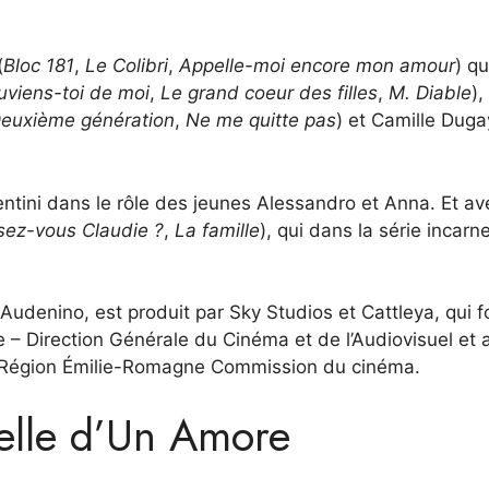
(
Bloc 181
,
Le Colibri
,
Appelle-moi encore mon amour
) qu
uviens-toi de moi
,
Le grand coeur des filles
,
M. Diable
),
 Deuxième génération
,
Ne me quitte pas
) et Camille Duga
ntini dans le rôle des jeunes Alessandro et Anna. Et av
sez-vous Claudie ?
,
La famille
), qui dans la série incarn
Audenino, est produit par Sky Studios et Cattleya, qui f
re – Direction Générale du Cinéma et de l’Audiovisuel et 
la Région Émilie-Romagne Commission du cinéma.
elle d’Un Amore