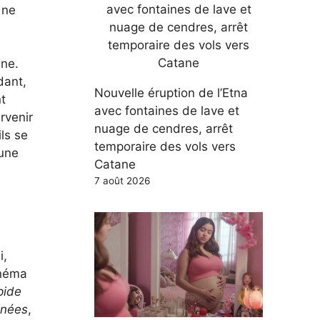
 ne
gne.
dant,
Nouvelle éruption de l’Etna
t
avec fontaines de lave et
rvenir
nuage de cendres, arrêt
ls se
temporaire des vols vers
’une
Catane
7 août 2026
i,
inéma
pide
nnées
,