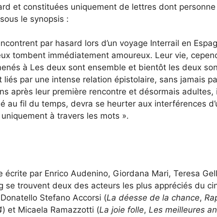
sard et constituées uniquement de lettres dont personne
sous le synopsis :
ncontrent par hasard lors d’un voyage Interrail en Espa
 deux tombent immédiatement amoureux. Leur vie, cepen
amenés à Les deux sont ensemble et bientôt les deux son
t liés par une intense relation épistolaire, sans jamais pa
ns après leur première rencontre et désormais adultes, i
é au fil du temps, devra se heurter aux interférences d
e uniquement à travers les mots ».
e écrite par Enrico Audenino, Giordana Mari, Teresa Gell
ng se trouvent deux des acteurs les plus appréciés du c
i Donatello Stefano Accorsi (
La déesse de la chance
,
Ra
4
) et Micaela Ramazzotti (
La joie folle
,
Les meilleures a