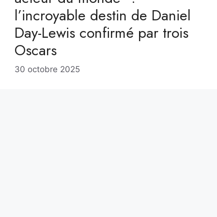
l’incroyable destin de Daniel
Day-Lewis confirmé par trois
Oscars
30 octobre 2025
Personne n’aurait osé l’imaginer : un gamin
recruté comme simple figurant, catapulté dans
le cercle très fermé des légendes du