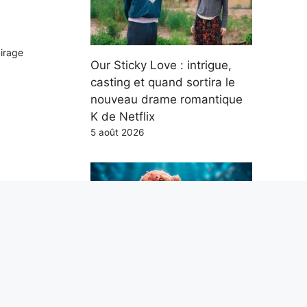
airage
Our Sticky Love : intrigue,
casting et quand sortira le
nouveau drame romantique
K de Netflix
5 août 2026
Les poulpes mangent des
crabes bleus : la recherche