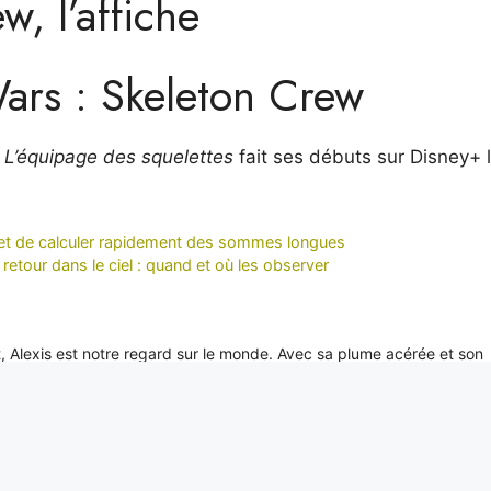
w, l’affiche
Wars : Skeleton Crew
: L’équipage des squelettes
fait ses débuts sur Disney+ 
met de calculer rapidement des sommes longues
retour dans le ciel : quand et où les observer
it, Alexis est notre regard sur le monde. Avec sa plume acérée et son
xclusifs depuis les coins les plus reculés de la planète, portant un écl