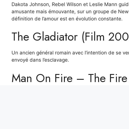
Dakota Johnson, Rebel Wilson et Leslie Mann guiden
amusante mais émouvante, sur un groupe de New Y
définition de l’amour est en évolution constante.
The Gladiator (Film 200
Un ancien général romain avec l’intention de se ve
envoyé dans l’esclavage.
Man On Fire – The Fire
Date de l’expiration 2 a
Un ancien tueur à Mexico chargé de protéger une f
l’ont kidnappée.