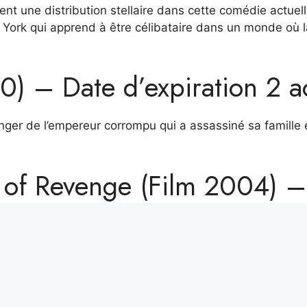
t une distribution stellaire dans cette comédie actuell
ork qui apprend à être célibataire dans un monde où l
0) – Date d’expiration 2 a
nger de l’empereur corrompu qui a assassiné sa famille e
 of Revenge (Film 2004) –
oût
ille de 9 ans à la recherche de vengeance contre ceux 