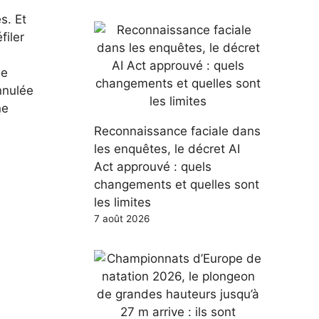
s. Et
filer
me
nnulée
ne
Reconnaissance faciale dans
les enquêtes, le décret AI
Act approuvé : quels
changements et quelles sont
les limites
7 août 2026
a