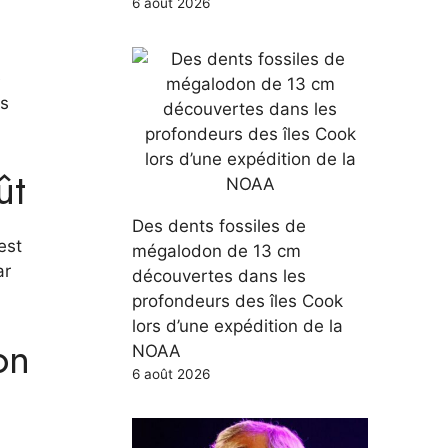
6 août 2026
e
es
ût
Des dents fossiles de
est
mégalodon de 13 cm
ar
découvertes dans les
profondeurs des îles Cook
lors d’une expédition de la
on
NOAA
6 août 2026