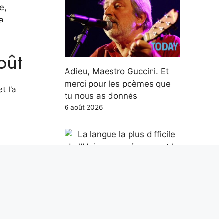
e,
a
oût
Adieu, Maestro Guccini. Et
merci pour les poèmes que
t l’a
tu nous as donnés
6 août 2026
qui
La langue la plus difficile de
l’Union européenne est le