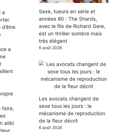
Sexe, tueurs en série et
i a
années 80 : The Shards,
rter.
avec le fils de Richard Gere,
 d’être
est un thriller sombre mais
e
très élégant
6 août 2026
nce a
 ne
t
illent
propre
Les avocats changent de
sexe tous les jours : le
 faire,
mécanisme de reproduction
ses
de la fleur décrit
 alibi
6 août 2026
rieur.