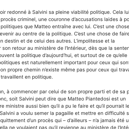
 redonné à Salvini sa pleine viabilité politique. Cela lu
procès criminel, une couronne d’accusations laides à po
politiques que Matteo entraîne avec lui. C’est une chose
evenir au centre de la politique. C’est une chose de fair
n destin et de celui des autres. L’impolitesse et la
er son retour au ministère de l’Intérieur, dès que la sente
ent la politique d’aujourd’hui, et surtout de ce qu’elle
politiques est naturellement important pour ceux qui son
son propre chemin n’existe même pas pour ceux qui trava
availlent en politique.
, à commencer par celui de son propre parti et de sa 
onc, soit Salvini peut dire que Matteo Piantedosi est un
inistre aussi bien qu’il a pu le faire et qu’il pourrait le
Salvini a voulu semer la pagaille et mettre en difficulté 
uittement d’un procès qui – d’ailleurs – n’a jamais été un
ella ne voulaient pas qu’il revienne au ministère de l’Inté