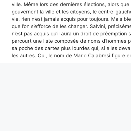
ville. Même lors des dernières élections, alors que
gouvernent la ville et les citoyens, le centre-gau
vie, rien n’est jamais acquis pour toujours. Mais 
que l’on s’efforce de les changer. Salvini, précisément
n’est pas acquis qu’il aura un droit de préemption
parcourt une liste composée de noms d’hommes poli
sa poche des cartes plus lourdes qui, si elles devai
les autres. Oui, le nom de Mario Calabresi figure en
La possibilité de concou
Et le droit ? La droite milanaise, ces dernières ann
cyclables, mais peu de politique dans le domaine, 
hasard si la dernière fois, le candidat civique, L
« non merci ». Ce n’est pas un hasard si cette fo
biens d’occasion sûrs – Lupi, Moratti – n’a suscité
ceux qui sont intéressés. Enfin, ce ne sera pas un 