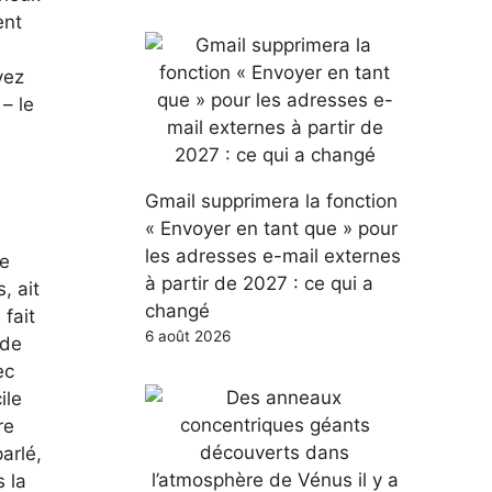
ent
vez
 – le
Gmail supprimera la fonction
« Envoyer en tant que » pour
les adresses e-mail externes
me
à partir de 2027 : ce qui a
, ait
changé
 fait
6 août 2026
 de
ec
ile
re
arlé,
s la