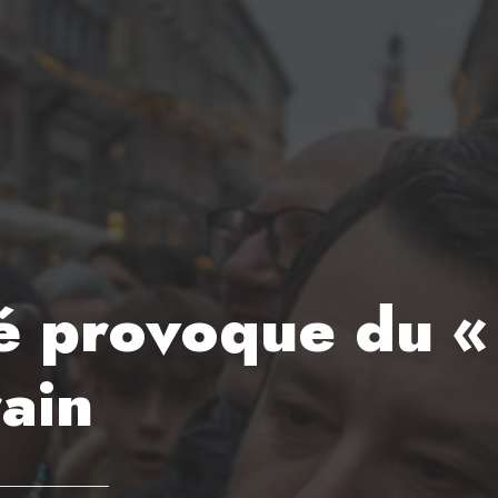
té provoque du «
rain