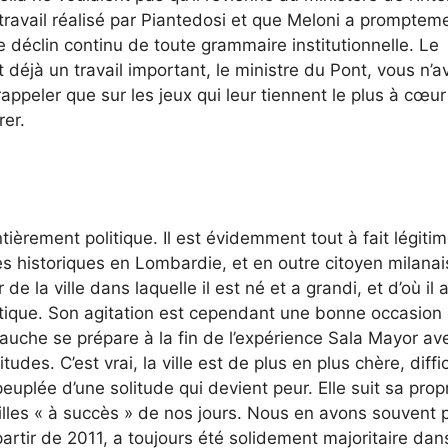
travail réalisé par Piantedosi et que Meloni a promptem
 déclin continu de toute grammaire institutionnelle. Le
it déjà un travail important, le ministre du Pont, vous n’a
 rappeler que sur les jeux qui leur tiennent le plus à cœur
rer.
ntièrement politique. Il est évidemment tout à fait légiti
es historiques en Lombardie, et en outre citoyen milanais
r de la ville dans laquelle il est né et a grandi, et d’où il a
tique. Son agitation est cependant une bonne occasion
-gauche se prépare à la fin de l’expérience Sala Mayor av
es. C’est vrai, la ville est de plus en plus chère, diffic
euplée d’une solitude qui devient peur. Elle suit sa prop
illes « à succès » de nos jours. Nous en avons souvent p
artir de 2011, a toujours été solidement majoritaire dan