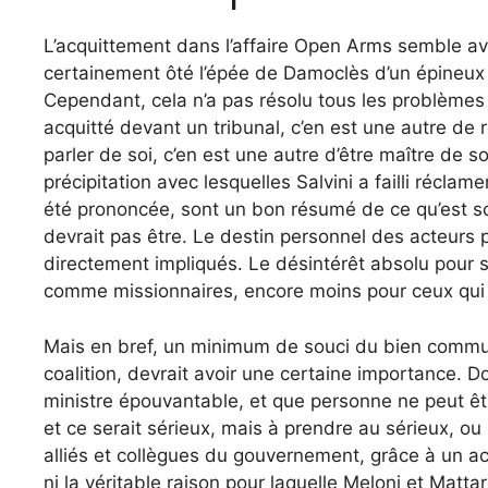
L’acquittement dans l’affaire Open Arms semble avoir
certainement ôté l’épée de Damoclès d’un épineux 
Cependant, cela n’a pas résolu tous les problèmes 
acquitté devant un tribunal, c’en est une autre de r
parler de soi, c’en est une autre d’être maître de so
précipitation avec lesquelles Salvini a failli réclam
été prononcée, sont un bon résumé de ce qu’est souv
devrait pas être. Le destin personnel des acteurs 
directement impliqués. Le désintérêt absolu pour 
comme missionnaires, encore moins pour ceux qui tr
Mais en bref, un minimum de souci du bien commun
coalition, devrait avoir une certaine importance. D
ministre épouvantable, et que personne ne peut être m
et ce serait sérieux, mais à prendre au sérieux, ou 
alliés et collègues du gouvernement, grâce à un acq
ni la véritable raison pour laquelle Meloni et Mattar