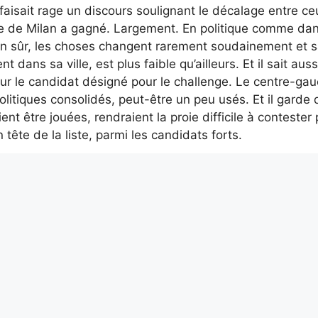
 faisait rage un discours soulignant le décalage entre ce
che de Milan a gagné. Largement. En politique comme dan
bien sûr, les choses changent rarement soudainement et 
 dans sa ville, est plus faible qu’ailleurs. Et il sait aussi
 sur le candidat désigné pour le challenge. Le centre-ga
tiques consolidés, peut-être un peu usés. Et il garde
ent être jouées, rendraient la proie difficile à contester
 tête de la liste, parmi les candidats forts.
rir sérieusement
ées, a souvent fait des polémiques sur la sécurité et les
afin de consolider consensus et chiffres. Ce n’est pas u
uca Bernardo, est apparu au dernier moment après une sé
is aucun des noms mentionnés jusqu’à présent au nom de
 l’enthousiasme explicite de qui que ce soit, à commence
hasard si le directeur du Giornale Sallusti, le moment ve