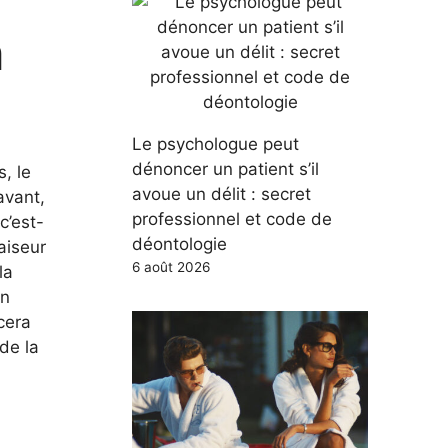
n
Le psychologue peut
dénoncer un patient s’il
, le
avoue un délit : secret
avant,
professionnel et code de
c’est-
déontologie
aiseur
6 août 2026
la
en
cera
de la