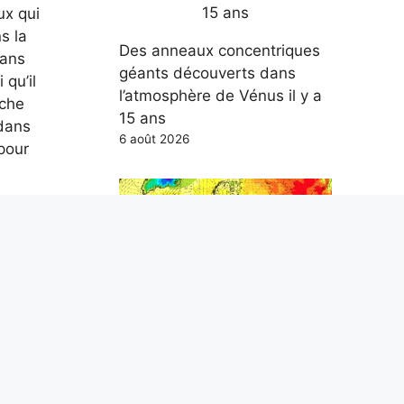
ux qui
s la
Des anneaux concentriques
sans
géants découverts dans
 qu’il
l’atmosphère de Vénus il y a
uche
15 ans
 dans
6 août 2026
 pour
 pistes
n
rie de
Alerte chaleur exceptionnelle
s
dans 27 villes italiennes avec
r par
drapeau rouge : quand finira
nu,