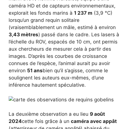
caméra HD et de capteurs environnementaux,
explorait les fonds marins à
1 237 m
(3,9 °C)
lorsqu’un grand requin solitaire
(vraisemblablement un mâle, estimé à environ
3,43 mètres
) passé dans le cadre. Les lasers à
l’échelle du ROV, espacés de 10 cm, ont permis
aux chercheurs de mesurer cela à partir des
images. D’après les courbes de croissance
connues de l’espèce, l’animal aurait pu avoir
environ
51 ans
bien qu’il s’agisse, comme le
soulignent les auteurs eux-mêmes, d’une
inférence hautement spéculative.
La deuxième observation a eu lieu
9 août
2024
cette fois grâce à un
caméra avec appât
(
atterrisseur de caméra appâté
) abaissé du