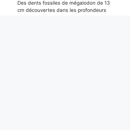
Des dents fossiles de mégalodon de 13
cm découvertes dans les profondeurs
des îles Cook lors d’une expédition de la
NOAA
6 août 2026
Adieu, Maestro Guccini. Et merci pour
les poèmes que tu nous as donnés
6 août 2026