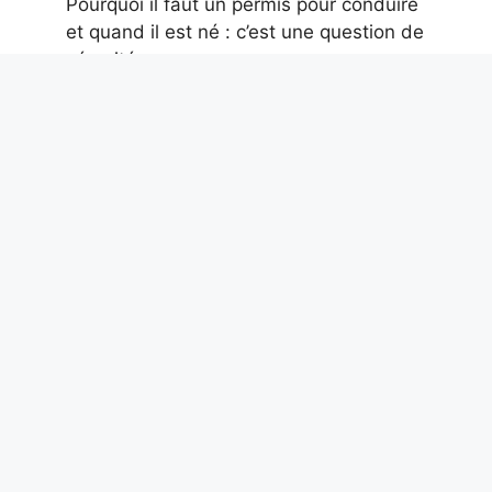
Pourquoi il faut un permis pour conduire
et quand il est né : c’est une question de
sécurité
8 août 2026
Pourquoi le réfrigérateur produit-il de la
glace : la cause est l’air humide,
comment éviter qu’elle ne s’accumule sur
les murs
8 août 2026