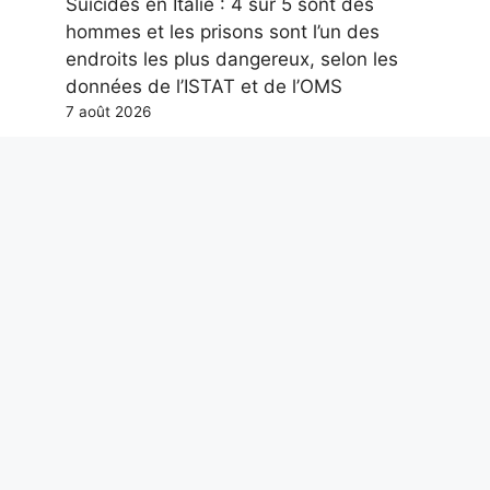
Suicides en Italie : 4 sur 5 sont des
hommes et les prisons sont l’un des
endroits les plus dangereux, selon les
données de l’ISTAT et de l’OMS
7 août 2026
José Mourinho, le documentaire Netflix
arrive : bande-annonce, date de sortie
et à quoi s’attendre