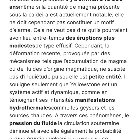
ans
même si la quantité de magma présente
sous la caldeira est actuellement notable, elle
ne doit cependant pas constituer un motif
d’alarme. Cela ne veut pas dire qu’ils pourraient
avoir lieu entre-temps
des éruptions plus
modestes
de type effusif. Cependant, la
déformation récente, provoquée par des
mécanismes tels que l’accumulation de magma
ou de fluides d’origine magmatique, ne suscite
pas d’inquiétude puisqu’elle est
petite entité
. Il
souligne seulement que Yellowstone est un
système actif et dynamique, comme en
témoignent ses intensités
manifestations
hydrothermales
comme les geysers et les
sources chaudes. A travers ces phénomènes, le
pression du fluide
la circulation souterraine
diminue et avec elle également la probabilité
qu’une éruption volcanique explosive se