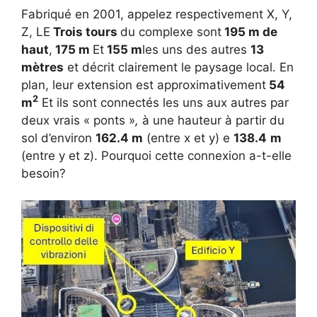
Fabriqué en 2001, appelez respectivement X, Y,
Z, LE
Trois tours
du complexe sont
195 m de
haut
,
175 m
Et
155 m
les uns des autres
13
mètres
et décrit clairement le paysage local. En
plan, leur extension est approximativement
54
2
m
Et ils sont connectés les uns aux autres par
deux vrais « ponts »
,
à une hauteur à partir du
sol d’environ
162.4 m
(entre x et y) e
138.4
m
(entre y et z). Pourquoi cette connexion a-t-elle
besoin?