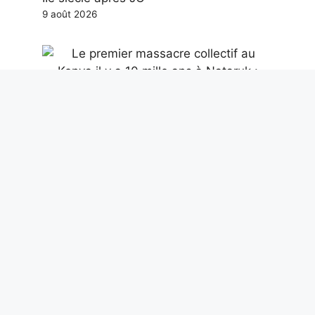
9 août 2026
Le premier massacre collectif au Kenya il
y a 10 mille ans à Nataruk : guerre
préhistorique entre chasseurs nomades
9 août 2026