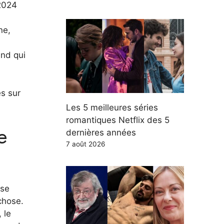
 2024
ne,
end qui
es sur
Les 5 meilleures séries
romantiques Netflix des 5
e
dernières années
7 août 2026
ise
chose.
 le