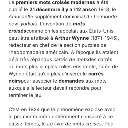
Le
premiers mots croisés modernes
a été
publié le
21 décembre il y a 112 ans
en 1913, le
Amusant
le supplément dominical de
Le monde
new-yorkais
. L’invention de
mots
croisés
comme on les appelait aux États-Unis,
peut être attribué à
Arthur Wynne
(1871-1945),
rédacteur en chef de la section puzzles de
l’hebdomadaire américain. A l’époque ils étaient
déjà très répandus
carrés de mots
des carrés
de mots plus simples collés ensemble, l’idée de
Wynne était qu’en plus d’insérer le
carrés
noirs
pour associer le
demandes
aux mots
auxquels le lecteur devait répondre pour
terminer le jeu.
C’est en 1924 que le phénomène explose avec
le premier numéro entièrement consacré à ce
passe-temps, le
Le livre de mots croisés
. Peu