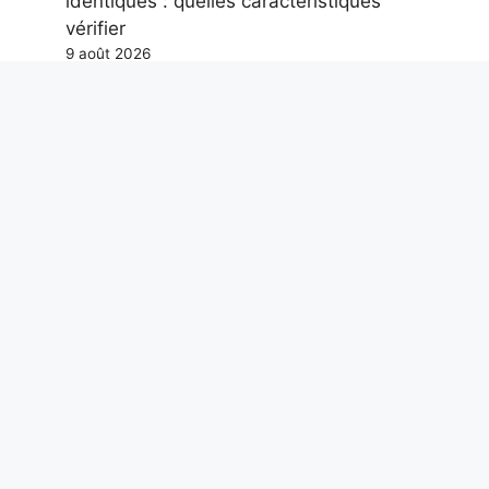
identiques : quelles caractéristiques
vérifier
9 août 2026
Les abeilles et le champ magnétique
terrestre : la découverte de la possible
boussole interne chez 74 espèces
9 août 2026