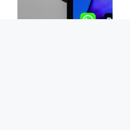
WhatsApp met à jour les groupes avec 3
nouvelles fonctionnalités : comment
utiliser les balises @tutti, les sondages
anonymes et les discussions parallèles
9 août 2026