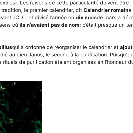
xtiles). Les raisons de cette particularité doivent être
tradition, le premier calendrier, dit
Calendrier romain
a
ant JC. C. et divisé l’année en
dix mois
de mars à déc
e sens où
ils n’avaient pas de nom
: c’était presque un t
ilius
qui a ordonné de réorganiser le calendrier et
ajout
édié au dieu Janus, le second à la purification. Puisqu’en 
s rituels de purification étaient organisés en l’honneur d