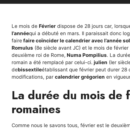
Le mois de
Février
dispose de 28 jours car, lorsqu
l’année
qui a débuté en mars. Il paraissait donc lo
faire
faire coïncider le calendrier avec l’année sol
Romulus
(8e siècle avant JC) et le mois de février
deuxième roi de Rome,
Numa Pompilius
. La durée
romain a été remplacé par celui-ci.
julien
(Ier siècl
de
bissextile
établissant que février peut durer 28 
modifications, par
calendrier grégorien
en vigueur
La durée du mois de fé
romaines
Comme nous le savons tous, février est le deuxième