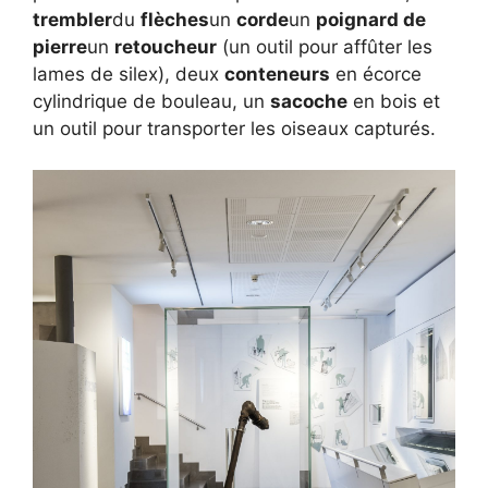
trembler
du
flèches
un
corde
un
poignard de
pierre
un
retoucheur
(un outil pour affûter les
lames de silex), deux
conteneurs
en écorce
cylindrique de bouleau, un
sacoche
en bois et
un outil pour transporter les oiseaux capturés.