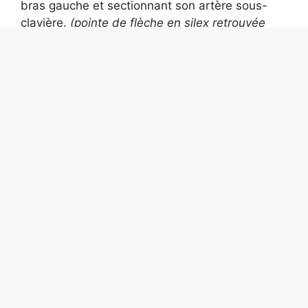
bras gauche et sectionnant son artère sous-
clavière.
(pointe de flèche en silex retrouvée
dans l’épaule gauche et trou d’entrée repéré au
dos).
La blessure le fait saigner à mort en
quelques minutes. Deux choses se produisent
en parallèle : Ötzi subit également une blessure
à la tête (il aurait pu tomber au sol après
l’impact avec la flèche ou il aurait pu être
attaqué par un autre de ses poursuivants) et la
flèche se brise (elle aurait pu se briser lors de la
chute). ou Ötzi ou l’un de ses assassins ont
peut-être tenté de l’extraire en vain.) Quoi qu’il
en soit, le corps de l’homme de Similaun a été
retrouvé couché, le bras gauche tendu sous le
corps et croisé devant la poitrine, et le bras
droit étendu à ses côtés.
Le remplacement du chef de la CPTQ