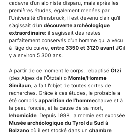
cadavre d’un alpiniste disparu, mais après les
premières études, également menées par
l’Université d’Innsbruck, il est devenu clair qu’il
s’agissait d’un
découverte archéologique
extraordinaire
: il s’agissait des restes
parfaitement conservés d’un homme qui a vécu
à l’âge du cuivre,
entre 3350 et 3120 avant JC
il
y a environ 5 300 ans.
A partir de ce moment le corps, rebaptisé
Ötzi
(des Alpes de l’Ötztal) o
Momie
/
Homme
Similaun
, a fait l’objet de toutes sortes de
recherches. Grâce à ces études, le probable a
été compris
apparition de l’homme
chauve et à
la peau foncée, et la cause de sa mort,
le
homicide
. Depuis 1998, la momie est exposée
Musée archéologique du Tyrol du Sud
à
Bolzano
où il est stocké dans un
chambre