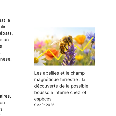
est le
lini.
débats,
re un
is
u
rnèse.
Les abeilles et le champ
magnétique terrestre : la
découverte de la possible
boussole interne chez 74
aires,
espèces
Son
9 août 2026
ns
s