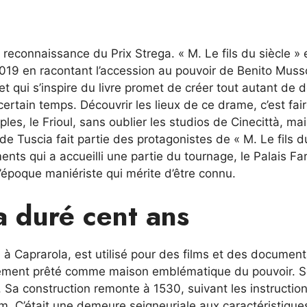
e reconnaissance du Prix Strega. « M. Le fils du siècle » 
019 en racontant l’accession au pouvoir de Benito Musso
et qui s’inspire du livre promet de créer tout autant de 
certain temps. Découvrir les lieux de ce drame, c’est fai
les, le Frioul, sans oublier les studios de Cinecittà, ma
de Tuscia fait partie des protagonistes de « M. Le fils d
ents qui a accueilli une partie du tournage, le Palais Fa
’époque maniériste qui mérite d’être connu.
a duré cent ans
, à Caprarola, est utilisé pour des films et des document
faitement prêté comme maison emblématique du pouvoir. 
. Sa construction remonte à 1530, suivant les instructio
om. C’était une demeure seigneuriale aux caractéristique