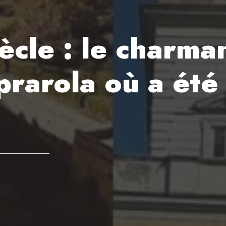
iècle : le charma
rarola où a été