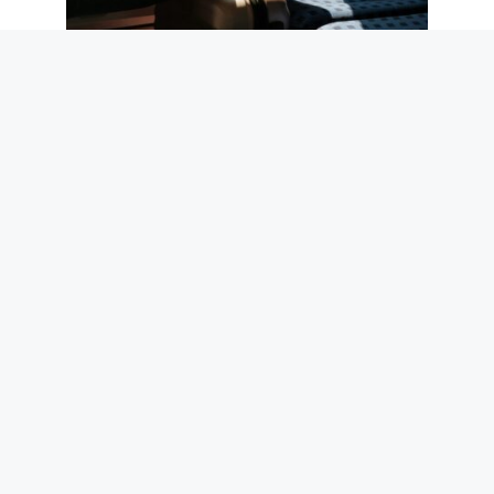
L’étiquette du voyageur. Des pieds sur
les sièges aux mains libres : le guide
des bonnes manières en voyage
9 août 2026
WhatsApp met à jour les groupes avec 3
nouvelles fonctionnalités : comment