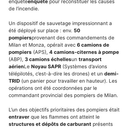
enquête
enquête
pour reconstituer les causes
de l’incendie.
Un dispositif de sauvetage impressionnant a
été déployé sur place : env.
50
pompiers
provenant des commandements de
Milan et Monza, opérait avec
6 camions de
pompiers
(APS),
4 camions-citernes à pompe
(ABP),
3 camions échelles
un
transport
aérien
Le
Noyau SAPR
(Systèmes d’avions
télépilotés, c’est-à-dire les drones) et un
demi-
TRID
(un panier pour travailler en hauteur). Les
opérations ont été coordonnées par le
commandant provincial des pompiers de Milan.
L’un des objectifs prioritaires des pompiers était
entraver
que les flammes ont atteint le
structures et dépôts de carburant
présents