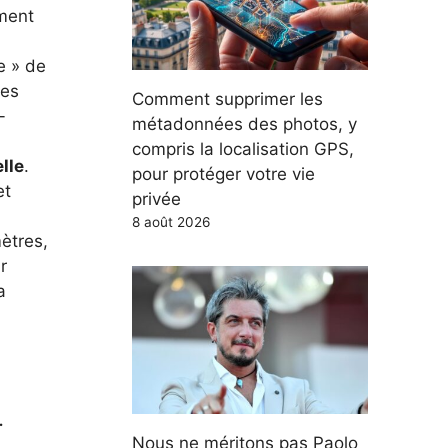
ement
re » de
les
Comment supprimer les
-
métadonnées des photos, y
compris la localisation GPS,
lle
.
pour protéger votre vie
et
privée
8 août 2026
ètres,
r
a
.
Nous ne méritons pas Paolo