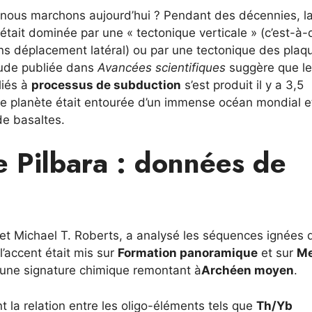
 nous marchons aujourd’hui ? Pendant des décennies, l
 était dominée par une « tectonique verticale » (c’est-à-
s déplacement latéral) ou par une tectonique des plaq
tude publiée dans
Avancées scientifiques
suggère que l
liés à
processus de subduction
s’est produit il y a 3,5
re planète était entourée d’un immense océan mondial e
de basaltes.
e Pilbara : données de
 et Michael T. Roberts, a analysé les séquences ignées 
, l’accent était mis sur
Formation panoramique
et sur
M
 une signature chimique remontant à
Archéen moyen
.
la relation entre les oligo-éléments tels que
Th/Yb