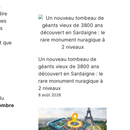
a
dire
ues
es
t que
Un nouveau tombeau de
géants vieux de 3800 ans
découvert en Sardaigne : le
rare monument nuragique à
2 niveaux
8 août 2026
du
embre