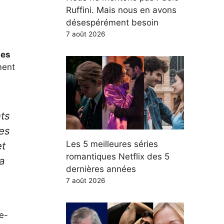
Ruffini. Mais nous en avons
désespérément besoin
7 août 2026
hes
ment
nts
es
Les 5 meilleures séries
et
romantiques Netflix des 5
 a
dernières années
7 août 2026
e-