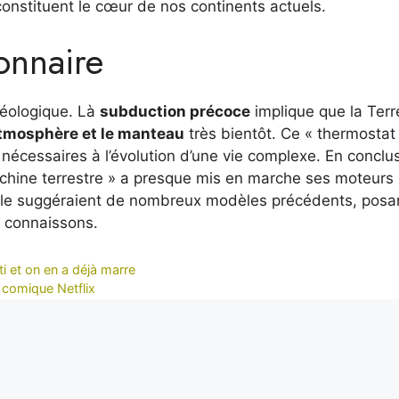
onstituent le cœur de nos continents actuels.
onnaire
géologique. Là
subduction précoce
implique que la Terr
’atmosphère et le manteau
très bientôt. Ce « thermostat
es nécessaires à l’évolution d’une vie complexe. En conclu
achine terrestre » a presque mis en marche ses moteurs
le suggéraient de nombreux modèles précédents, posan
 connaissons.
i et on en a déjà marre
 comique Netflix
it, Alexis est notre regard sur le monde. Avec sa plume acérée et son
xclusifs depuis les coins les plus reculés de la planète, portant un écl