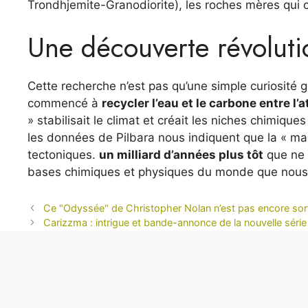
Trondhjemite-Granodiorite), les roches mères qui c
Une découverte révoluti
Cette recherche n’est pas qu’une simple curiosité 
commencé à
recycler l’eau et le carbone entre l
» stabilisait le climat et créait les niches chimiqu
les données de Pilbara nous indiquent que la « m
tectoniques.
un milliard d’années plus tôt
que ne 
bases chimiques et physiques du monde que nous
Ce "Odyssée" de Christopher Nolan n’est pas encore sort
Carizzma : intrigue et bande-annonce de la nouvelle série
Alexis Tremblay
Aventurier dans l’âme et toujours en quête de l’inéd
objectivité sans faille, il nous livre des reportages e
unique sur les enjeux internationaux.