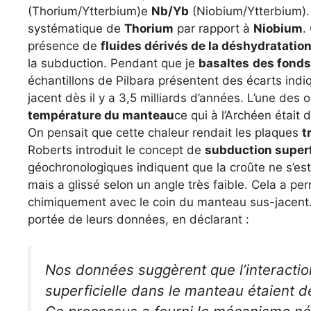
(Thorium/Ytterbium)e
Nb/Yb
(Niobium/Ytterbium). 
systématique de
Thorium
par rapport à
Niobium
.
présence de
fluides dérivés de la déshydratatio
la subduction. Pendant que je
basaltes
des fonds
échantillons de Pilbara présentent des écarts ind
jacent dès il y a 3,5 milliards d’années. L’une des 
température du manteau
ce qui à l’Archéen était 
On pensait que cette chaleur rendait les plaques
t
Roberts introduit le concept de
subduction superf
géochronologiques indiquent que la croûte ne s’es
mais a glissé selon un angle très faible. Cela a per
chimiquement avec le coin du manteau sus-jacent. 
portée de leurs données, en déclarant :
Nos données suggèrent que l’interactio
superficielle dans le manteau étaient 