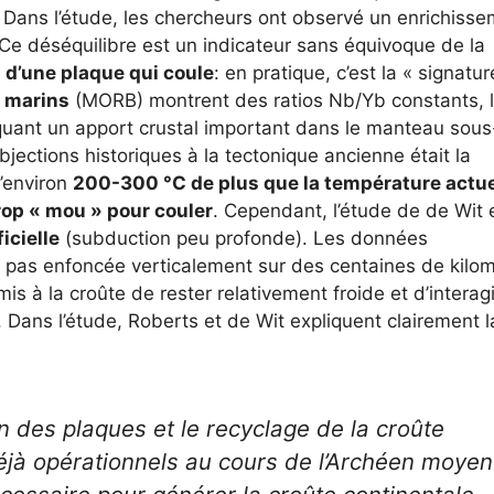
Dans l’étude, les chercheurs ont observé un enrichiss
 Ce déséquilibre est un indicateur sans équivoque de la
n d’une plaque qui coule
: en pratique, c’est la « signatu
 marins
(MORB) montrent des ratios Nb/Yb constants, 
iquant un apport crustal important dans le manteau sous
objections historiques à la tectonique ancienne était la
d’environ
200-300 °C de plus que la température actue
rop « mou » pour couler
. Cependant, l’étude de de Wit 
icielle
(subduction peu profonde). Les données
t pas enfoncée verticalement sur des centaines de kilom
mis à la croûte de rester relativement froide et d’interagi
Dans l’étude, Roberts et de Wit expliquent clairement l
n des plaques et le recyclage de la croûte
déjà opérationnels au cours de l’Archéen moyen