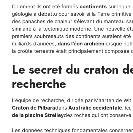
Comment ils ont été formés
continents
sur lequel
géologie a débattu pour savoir si la Terre primitive
des panaches de chaleur s’élevant du manteau san
similaire à la tectonique moderne. Une nouvelle é
premiers soubresauts des continents auraient été 
milliards d’années,
dans l’éon archéen
lorsque not
la croûte terrestre était principalement composée 
Le secret du craton d
recherche
L’équipe de recherche, dirigée par Maarten de Wit
Craton de Pilbara
dans
Australie occidentale
. Ici
de la piscine Strelley
des roches qui ont conservé
Les données techniques fondamentales concernent 