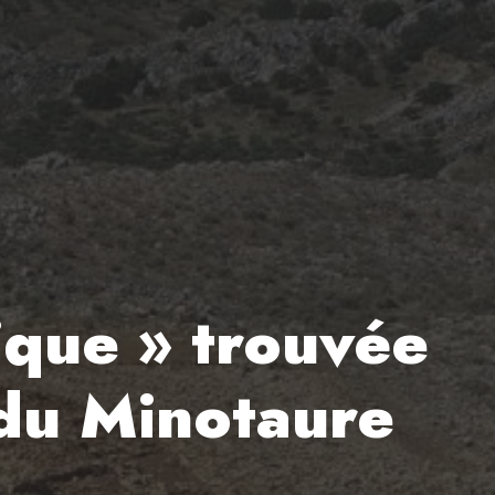
hique » trouvée
 du Minotaure