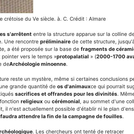
crétoise du Ve siècle. à. C. Crédit : Almare
des s'arrêtent
entre la structure apparue sur la colline d
e. Une rencontre
préliminaire
de cette structure, jusqu'
ète, a été proposée sur la base de
fragments de céram
t pointer vers le temps »
protopalatial
» (
2000-1700 av
e de
Archéologie minoenne
.
ture reste un mystère, même si certaines conclusions p
 une grande quantité de
os d'animaux
ce qui pourrait su
atiqués
sacrifices et offrandes pour les divinités
. Même
fonction
religieux
ou
cérémonial
, au sommet d'une col
t, il n'est actuellement possible d'établir ni le plan d'e
l faudra attendre la fin de la campagne de fouilles
.
archéologique
. Les chercheurs ont tenté de retracer