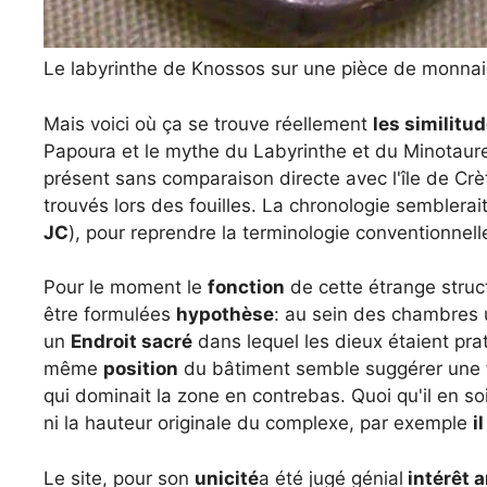
Le labyrinthe de Knossos sur une pièce de monnaie 
Mais voici où ça se trouve réellement
les similitu
Papoura et le mythe du Labyrinthe et du Minotaur
présent sans comparaison directe avec l'île de Cr
trouvés lors des fouilles. La chronologie semblerai
JC
), pour reprendre la terminologie conventionnell
Pour le moment le
fonction
de cette étrange struc
être formulées
hypothèse
: au sein des chambres
un
Endroit sacré
dans lequel les dieux étaient pr
même
position
du bâtiment semble suggérer une 
qui dominait la zone en contrebas. Quoi qu'il en soi
ni la hauteur originale du complexe, par exemple
i
Le site, pour son
unicité
a été jugé génial
intérêt 