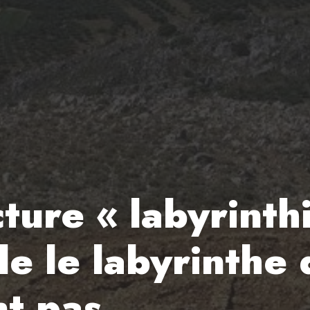
cture « labyrint
lle le labyrinthe
t pas