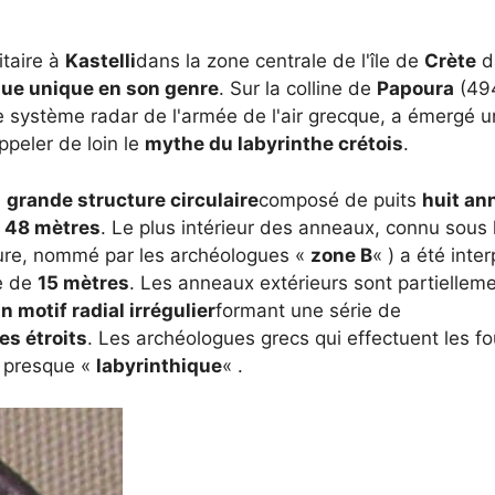
itaire à
Kastelli
dans la zone centrale de l'île de
Crète
d
ue unique en son genre
. Sur la colline de
Papoura
(49
 le système radar de l'armée de l'air grecque, a émergé 
ppeler de loin le
mythe du labyrinthe crétois
.
n
grande structure circulaire
composé de puits
huit an
e
48 mètres
. Le plus intérieur des anneaux, connu sous
ture, nommé par les archéologues «
zone B
« ) a été inte
re de
15 mètres
. Les anneaux extérieurs sont partiellem
 motif radial irrégulier
formant une série de
es étroits
. Les archéologues grecs qui effectuent les fou
t presque «
labyrinthique
« .