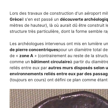
Lors des travaux de construction d'un aéroport mil
Grèce
il s'en est passé un
découverte archéologiq
mètres de hauteur), là où aurait dû être construit
structure très particulière, dont la forme semble ra
Les archéologues intervenus ont mis en lumière u
de pierre concentriques
pour un diamètre total d
de «
zone A
» (contrairement au reste de la struc
comme un
bâtiment circulaire
à partir du diamèt
reliés entre eux par
autres murs disposés selon un
environnements reliés entre eux par des passag
(toujours en cours) ont défini ce plan comme étan