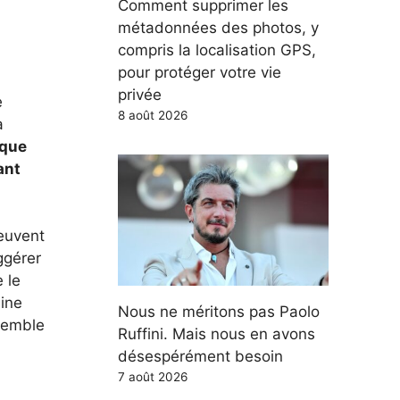
Comment supprimer les
métadonnées des photos, y
compris la localisation GPS,
pour protéger votre vie
privée
e
8 août 2026
à
ique
ant
euvent
ggérer
 le
line
Nous ne méritons pas Paolo
nsemble
Ruffini. Mais nous en avons
désespérément besoin
7 août 2026