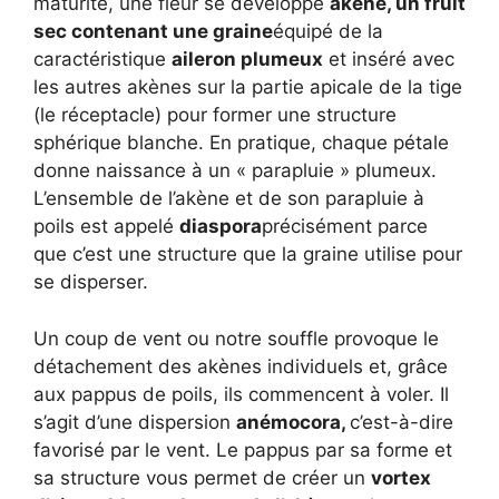
maturité, une fleur se développe
akène, un fruit
sec contenant une graine
équipé de la
caractéristique
aileron plumeux
et inséré avec
les autres akènes sur la partie apicale de la tige
(le réceptacle) pour former une structure
sphérique blanche. En pratique, chaque pétale
donne naissance à un « parapluie » plumeux.
L’ensemble de l’akène et de son parapluie à
poils est appelé
diaspora
précisément parce
que c’est une structure que la graine utilise pour
se disperser.
Un coup de vent ou notre souffle provoque le
détachement des akènes individuels et, grâce
aux pappus de poils, ils commencent à voler. Il
s’agit d’une dispersion
anémocora,
c’est-à-dire
favorisé par le vent. Le pappus par sa forme et
sa structure vous permet de créer un
vortex