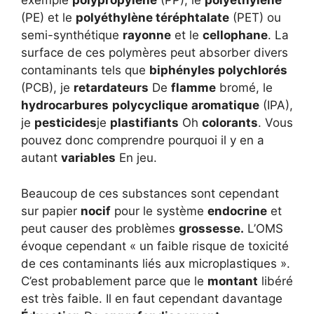
exemple
polypropylène
(PP), le
polyéthylène
(PE) et le
polyéthylène téréphtalate
(PET) ou
semi-synthétique
rayonne
et le
cellophane
. La
surface de ces polymères peut absorber divers
contaminants tels que
biphényles polychlorés
(PCB), je
retardateurs
De
flamme
bromé, le
hydrocarbures
polycyclique
aromatique
(IPA),
je
pesticides
je
plastifiants
Oh
colorants
. Vous
pouvez donc comprendre pourquoi il y en a
autant
variables
En jeu.
Beaucoup de ces substances sont cependant
sur papier
nocif
pour le système
endocrine
et
peut causer des problèmes
grossesse.
L’OMS
évoque cependant « un faible risque de toxicité
de ces contaminants liés aux microplastiques ».
C’est probablement parce que le
montant
libéré
est très faible. Il en faut cependant davantage