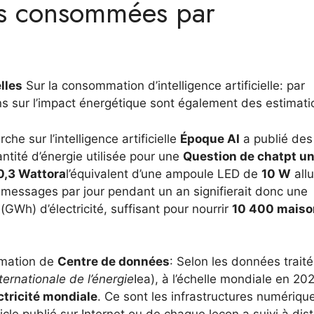
es consommées par
elles
Sur la consommation d’intelligence artificielle: par
s sur l’impact énergétique sont également des estimati
che sur l’intelligence artificielle
Époque AI
a publié des
tité d’énergie utilisée pour une
Question de chatpt u
0,3 Wattora
l’équivalent d’une ampoule LED de
10 W
all
 messages par jour pendant un an signifierait donc une
(GWh) d’électricité, suffisant pour nourrir
10 400 maiso
mmation de
Centre de données
: Selon les données trait
ernationale de l’énergie
Iea), à l’échelle mondiale en 202
ectricité mondiale
. Ce sont les infrastructures numériqu