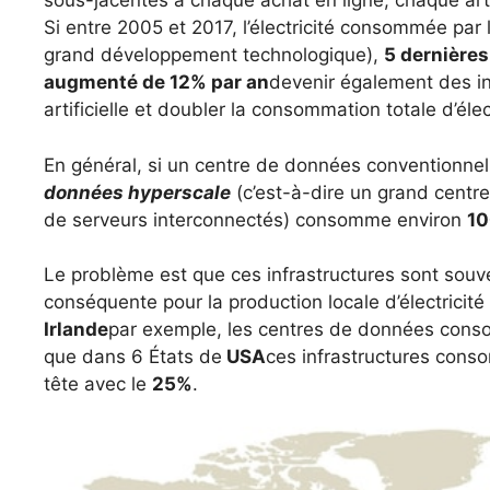
sous-jacentes à chaque achat en ligne, chaque arti
Si entre 2005 et 2017, l’électricité consommée par
grand développement technologique),
5 dernière
augmenté de 12% par an
devenir également des inf
artificielle et doubler la consommation totale d’éle
En général, si un centre de données conventionn
données hyperscale
(c’est-à-dire un grand centre
de serveurs interconnectés) consomme environ
1
Le problème est que ces infrastructures sont sou
conséquente pour la production locale d’électricité 
Irlande
par exemple, les centres de données cons
que dans 6 États de
USA
ces infrastructures con
tête avec le
25%
.