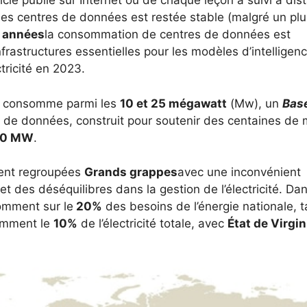
cle publié sur Internet ou de chaque leçon a suivi à dis
 les centres de données est restée stable (malgré un plu
s années
la consommation de centres de données est
rastructures essentielles pour les modèles d’intelligen
ctricité en 2023.
el consomme parmi les
10 et 25 mégawatt
(Mw), un
Bas
 de données, construit pour soutenir des centaines de m
00 MW
.
vent regroupées
Grands grappes
avec une inconvénient
et des déséquilibres dans la gestion de l’électricité. Da
omment sur le
20%
des besoins de l’énergie nationale, t
somment le
10%
de l’électricité totale, avec
État de Virgin