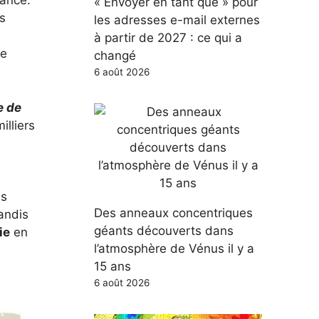
tance.
« Envoyer en tant que » pour
s
les adresses e-mail externes
à partir de 2027 : ce qui a
ce
changé
6 août 2026
e de
illiers
ns
Des anneaux concentriques
andis
géants découverts dans
ie
en
l’atmosphère de Vénus il y a
15 ans
6 août 2026