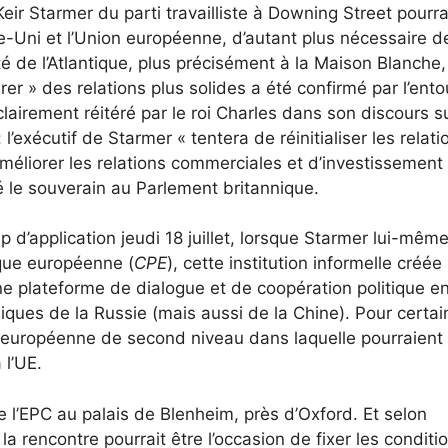
eir Starmer du parti travailliste à Downing Street pourra
-Uni et l’Union européenne, d’autant plus nécessaire d
té de l’Atlantique, plus précisément à la Maison Blanche,
er » des relations plus solides a été confirmé par l’ent
lairement réitéré par le roi Charles dans son discours su
exécutif de Starmer « tentera de réinitialiser les relati
améliorer les relations commerciales et d’investissement
 le souverain au Parlement britannique.
 d’application jeudi 18 juillet, lorsque Starmer lui-mêm
ique européenne (
CPE
), cette institution informelle créée 
 plateforme de dialogue et de coopération politique en
ques de la Russie (mais aussi de la Chine). Pour certain
 européenne de second niveau dans laquelle pourraient 
 l’UE.
l’EPC au palais de Blenheim, près d’Oxford. Et selon
a rencontre pourrait être l’occasion de fixer les conditi