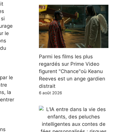
it
es
 si
ourage
r le
ons
 du
Parmi les films les plus
regardés sur Prime Video
e
figurent "Chance"où Keanu
par le
Reeves est un ange gardien
tre
distrait
s, la
6 août 2026
entrer
ons