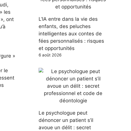
udi,
» les
L’IA entre dans la vie des
», ont
enfants, des peluches
u’à
intelligentes aux contes de
fées personnalisés : risques
et opportunités
6 août 2026
rgure »
r le
essent
es
Le psychologue peut
dénoncer un patient s’il
avoue un délit : secret