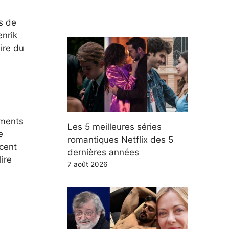
ès de
enrik
ire du
ements
Les 5 meilleures séries
e
romantiques Netflix des 5
ncent
dernières années
ire
7 août 2026
n