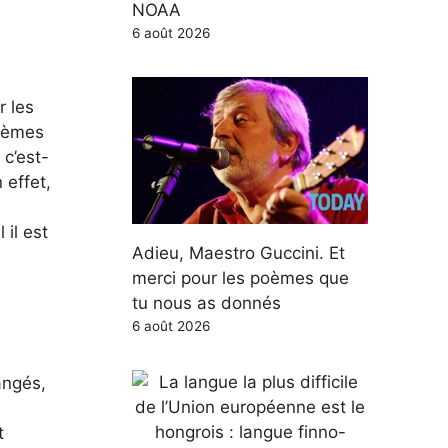
NOAA
6 août 2026
r les
stèmes
 c’est-
 effet,
 il est
Adieu, Maestro Guccini. Et
merci pour les poèmes que
tu nous as donnés
6 août 2026
angés,
t