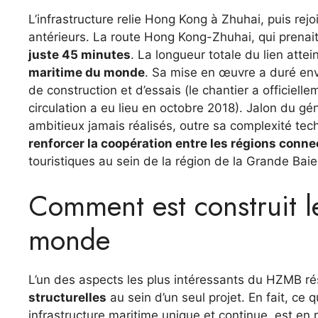
L’infrastructure relie Hong Kong à Zhuhai, puis re
antérieurs. La route Hong Kong-Zhuhai, qui prenai
juste 45 minutes
. La longueur totale du lien attein
maritime du monde
. Sa mise en œuvre a duré env
de construction et d’essais (le chantier a officiel
circulation a eu lieu en octobre 2018). Jalon du géni
ambitieux jamais réalisés, outre sa complexité techn
renforcer la coopération entre les régions conn
touristiques au sein de la région de la Grande Baie
Comment est construit l
monde
L’un des aspects les plus intéressants du HZMB r
structurelles
au sein d’un seul projet. En fait, ce
infrastructure maritime unique et continue, est e