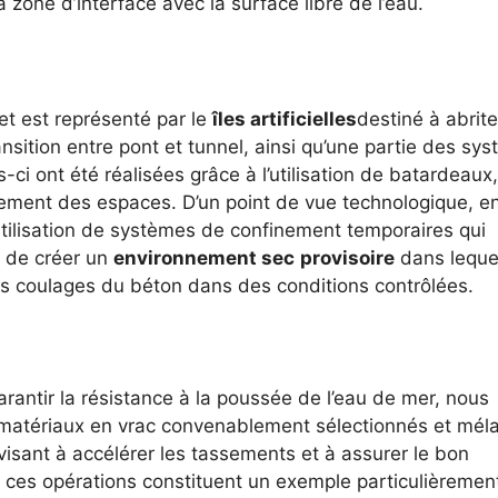
zone d’interface avec la surface libre de l’eau.
et est représenté par le
îles artificielles
destiné à abrite
nsition entre pont et tunnel, ainsi qu’une partie des sy
ci ont été réalisées grâce à l’utilisation de batardeaux,
ement des espaces. D’un point de vue technologique, en
utilisation de systèmes de confinement temporaires qui
t de créer un
environnement sec
provisoire
dans lequel
les coulages du béton dans des conditions contrôlées.
rantir la résistance à la poussée de l’eau de mer, nous
atériaux en vrac convenablement sélectionnés et mél
visant à accélérer les tassements et à assurer le bon
, ces opérations constituent un exemple particulièremen