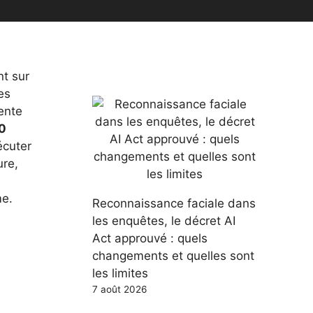
nt sur
es
sente
0
écuter
ure,
me.
Reconnaissance faciale dans
les enquêtes, le décret AI
Act approuvé : quels
changements et quelles sont
les limites
7 août 2026