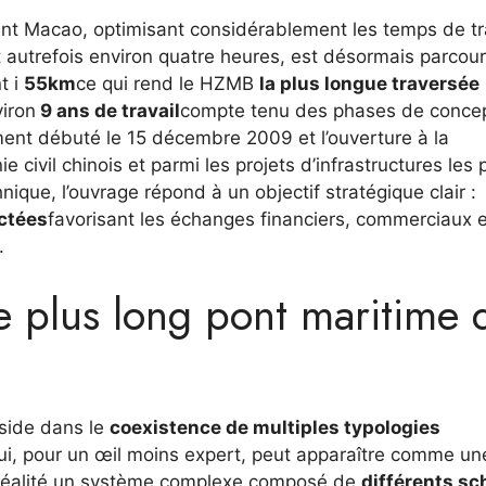
joint Macao, optimisant considérablement les temps de tr
t autrefois environ quatre heures, est désormais parcou
t i
55km
ce qui rend le HZMB
la plus longue traversée
iron
9 ans de travail
compte tenu des phases de concep
lement débuté le 15 décembre 2009 et l’ouverture à la
e civil chinois et parmi les projets d’infrastructures les 
ique, l’ouvrage répond à un objectif stratégique clair :
ectées
favorisant les échanges financiers, commerciaux e
.
e plus long pont maritime 
éside dans le
coexistence de multiples typologies
 qui, pour un œil moins expert, peut apparaître comme un
n réalité un système complexe composé de
différents s