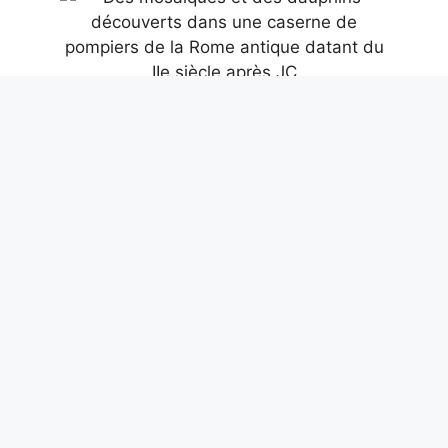
Des mosaïques et des dauphins
découverts dans une caserne de
pompiers de la Rome antique datant du
IIe siècle après JC
9 août 2026
Le premier massacre collectif au Kenya il
y a 10 mille ans à Nataruk : guerre
préhistorique entre chasseurs nomades