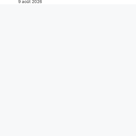
9 août 2026
Pourquoi tous les câbles USB-C ne sont
pas identiques même s’ils semblent
identiques : quelles caractéristiques
vérifier
9 août 2026