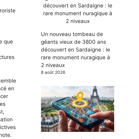
roriste
Un nouveau tombeau de
ie que
géants vieux de 3800 ans
découvert en Sardaigne : le
uctures
rare monument nuragique à
2 niveaux
8 août 2026
nsemble
ncé en
ncer
des
t,
tation
ictives
note.