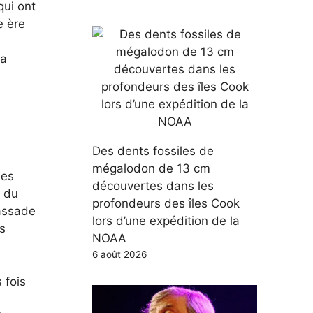
qui ont
e ère
 a
e
Des dents fossiles de
mégalodon de 13 cm
des
découvertes dans les
t du
profondeurs des îles Cook
bassade
lors d’une expédition de la
s
NOAA
6 août 2026
 fois