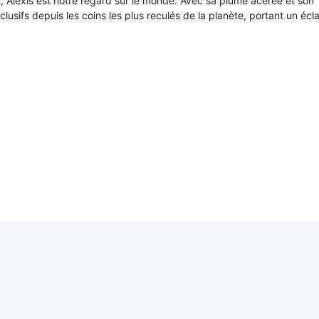
it, Alexis est notre regard sur le monde. Avec sa plume acérée et son
xclusifs depuis les coins les plus reculés de la planète, portant un écl