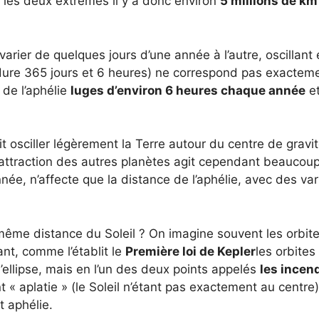
re les deux extrêmes il y a donc environ
5 millions de km
 varier de quelques jours d’une année à l’autre, oscillant 
ui dure 365 jours et 6 heures) ne correspond pas exactem
t de l’aphélie
luges d’environ 6 heures chaque année
et
it osciller légèrement la Terre autour du centre de gravi
ttraction des autres planètes agit cependant beaucoup
née, n’affecte que la distance de l’aphélie, avec des var
a même distance du Soleil ? On imagine souvent les orbit
nt, comme l’établit le
Première loi de Kepler
les orbites
l’ellipse, mais en l’un des deux points appelés
les incen
t « aplatie » (le Soleil n’étant pas exactement au centre)
t aphélie.