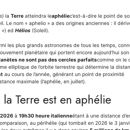
e) la
Terre
atteindra le
aphélie
c’est-à-dire le point de s
il. Le nom « aphelio » a des origines anciennes : il déri
e ») ed
Hélios
(Soleil).
rmi les plus grands astronomes de tous les temps, conn
 mouvement planétaire qui portent encore aujourd’hui so
lanètes ne sont pas des cercles parfaits
comme on le c
rme elliptique de l’orbite terrestre qui détermine la dista
nt
au cours de l’année, générant un point de proximité
stance maximale (l’aphélie, en juillet).
la Terre est en aphélie
t 2026
à
19h30 heure italienne
étant à une distance d’e
omparaison, au périhélie (qui tombait en 2026 le 3 janvi