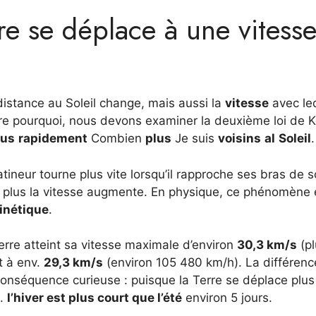
rre se déplace à une vitess
distance au Soleil change, mais aussi la
vitesse
avec le
e pourquoi, nous devons examiner la deuxième loi de K
lus
rapidement
Combien
plus
Je suis
voisins
al
Soleil
.
tineur tourne plus vite lorsqu’il rapproche ses bras de 
n, plus la vitesse augmente. En physique, ce phénomène 
inétique
.
 Terre atteint sa vitesse maximale d’environ
30,3 km/s
(pl
it à env.
29,3 km/s
(environ 105 480 km/h). La différenc
conséquence curieuse : puisque la Terre se déplace plus
d.
l’hiver est plus court que l’été
environ 5 jours.