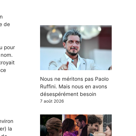
on
ve de
u pour
n nom.
royait
nce
Nous ne méritons pas Paolo
Ruffini. Mais nous en avons
désespérément besoin
7 août 2026
nviron
er) la