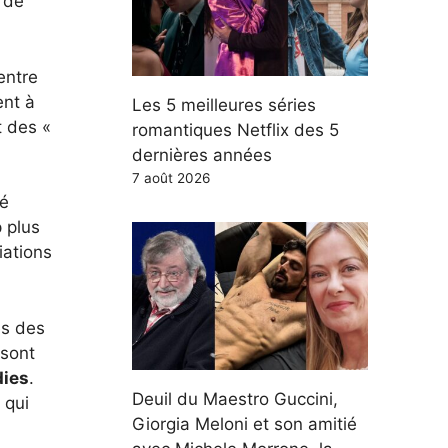
de
entre
ent à
Les 5 meilleures séries
 des «
romantiques Netflix des 5
dernières années
7 août 2026
té
 plus
iations
es des
 sont
dies
.
Deuil du Maestro Guccini,
 qui
Giorgia Meloni et son amitié