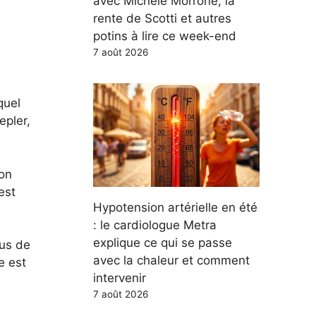
avec Michele Morrone, la
e
rente de Scotti et autres
potins à lire ce week-end
7 août 2026
quel
epler,
son
est
Hypotension artérielle en été
: le cardiologue Metra
explique ce qui se passe
us de
avec la chaleur et comment
e est
intervenir
7 août 2026