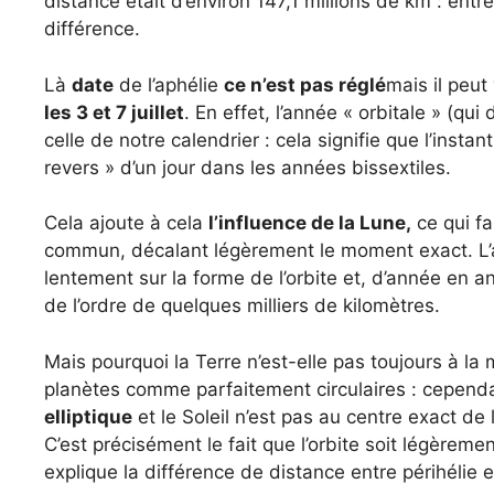
distance était d’environ 147,1 millions de km : ent
différence.
Là
date
de l’aphélie
ce n’est pas réglé
mais il peut
les 3 et 7 juillet
. En effet, l’année « orbitale » (q
celle de notre calendrier : cela signifie que l’instan
revers » d’un jour dans les années bissextiles.
Cela ajoute à cela
l’influence de la Lune,
ce qui fa
commun, décalant légèrement le moment exact. L’a
lentement sur la forme de l’orbite et, d’année en an
de l’ordre de quelques milliers de kilomètres.
Mais pourquoi la Terre n’est-elle pas toujours à l
planètes comme parfaitement circulaires : cependa
elliptique
et le Soleil n’est pas au centre exact de 
C’est précisément le fait que l’orbite soit légèremen
explique la différence de distance entre périhélie e