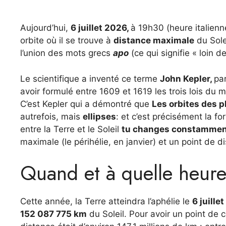
Aujourd’hui,
6 juillet 2026,
à 19h30 (heure italienn
orbite où il se trouve à
distance maximale
du Sole
l’union des mots grecs
apo
(ce qui signifie « loin d
Le scientifique a inventé ce terme
John Kepler,
pa
avoir formulé entre 1609 et 1619 les trois lois du
C’est Kepler qui a démontré que
Les orbites des p
autrefois, mais
ellipses
: et c’est précisément la fo
entre la Terre et le Soleil
tu changes constamme
maximale (le périhélie, en janvier) et un point de di
Quand et à quelle heure 
Cette année, la Terre atteindra l’aphélie le
6 juille
152 087 775 km
du Soleil. Pour avoir un point de c