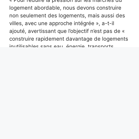
« Pour réduire la pression sur les marchés du
logement abordable, nous devons construire
non seulement des logements, mais aussi des
villes, avec une approche intégrée », a-t-il
ajouté, avertissant que l’objectif n’est pas de «
construire rapidement davantage de logements
inutilisables sans eau, énergie, transports
publics et services adéquats ».
Comment fonctionne AdriaArray, le réseau
sismique qui étudie la plaque Adriatique entre
l’Afrique et l’Europe
Parce qu’en Espagne on mange 1 à 2 heures
plus tard qu’en Italie : la raison est historique
Alexis Tremblay
Aventurier dans l’âme et toujours en quête de